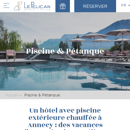
FR
RÉSERVER
FR
EN
Piscine & Pétanque
Accueil
Piscine & Pétanque
Un hôtel avec piscine
extérieure chauffée à
Annecy : des vacances