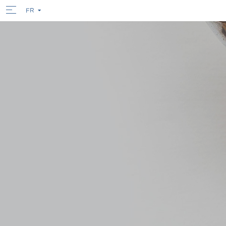
FR
FR
EN